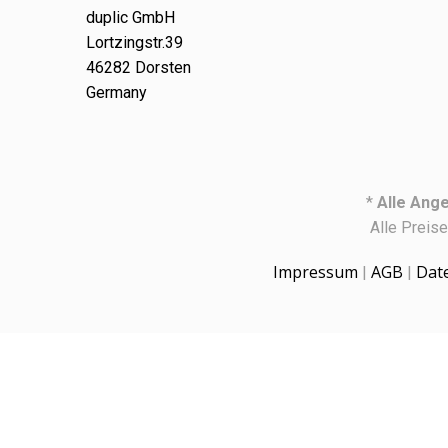
duplic GmbH
Lortzingstr.39
46282 Dorsten
Germany
*
Alle Ange
Alle Preis
Impressum
AGB
Dat
|
|