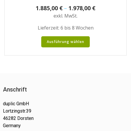
1.885,00
€
–
1.978,00
€
exkl. MwSt.
Lieferzeit:
6 bis 8 Wochen
Dieses
Ausführung wählen
Produkt
weist
mehrere
Varianten
auf.
Die
Optionen
Anschrift
können
auf
der
duplic GmbH
Produktseite
Lortzingstr.39
gewählt
46282 Dorsten
werden
Germany