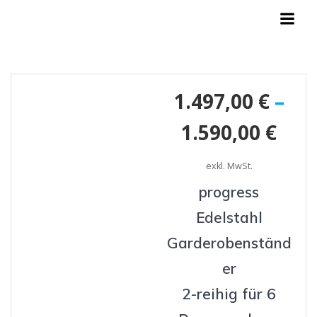
Zum
Inhalt
springen
1.497,00
€
–
1.590,00
€
exkl. MwSt.
progress
Edelstahl
Garderobenständ
er
2-reihig für 6