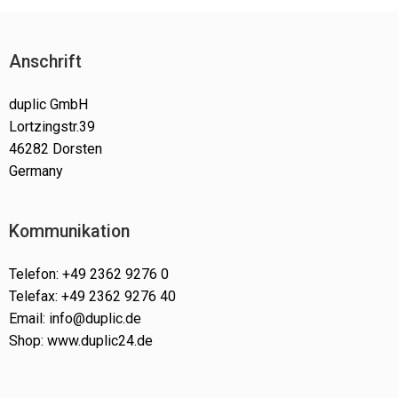
können
auf
der
Anschrift
Produktseite
gewählt
werden
duplic GmbH
Lortzingstr.39
46282 Dorsten
Germany
Kommunikation
Telefon: +49 2362 9276 0
Telefax: +49 2362 9276 40
Email: info@duplic.de
Shop: www.duplic24.de