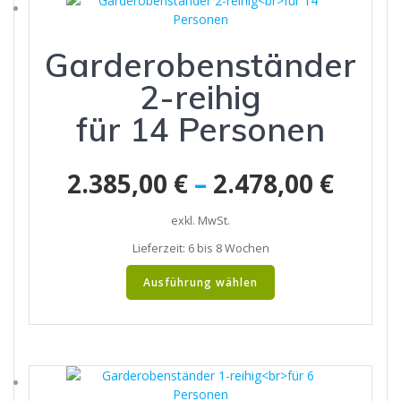
Die
Optionen
Garderobenständer
können
auf
2-reihig
der
Produktseite
für 14 Personen
gewählt
werden
2.385,00
€
–
2.478,00
€
exkl. MwSt.
Lieferzeit:
6 bis 8 Wochen
Dieses
Ausführung wählen
Produkt
weist
mehrere
Varianten
auf.
Die