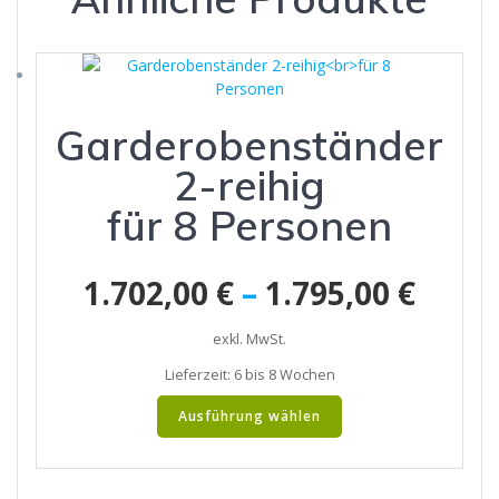
Garderobenständer
2-reihig
für 8 Personen
1.702,00
€
–
1.795,00
€
exkl. MwSt.
Lieferzeit:
6 bis 8 Wochen
Dieses
Ausführung wählen
Produkt
weist
mehrere