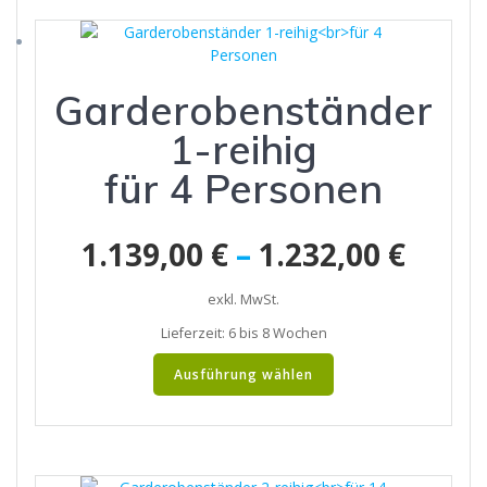
Varianten
auf.
Die
Optionen
Garderobenständer
können
auf
1-reihig
der
Produktseite
für 4 Personen
gewählt
werden
1.139,00
€
–
1.232,00
€
exkl. MwSt.
Lieferzeit:
6 bis 8 Wochen
Dieses
Ausführung wählen
Produkt
weist
mehrere
Varianten
auf.