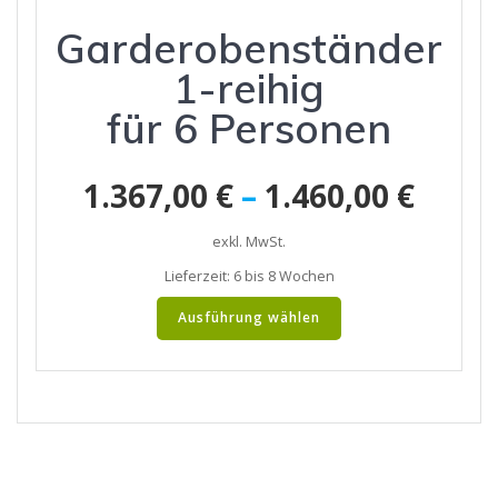
Optionen
Garderobenständer
können
auf
1-reihig
der
Produktseite
für 6 Personen
gewählt
werden
1.367,00
€
–
1.460,00
€
exkl. MwSt.
Lieferzeit:
6 bis 8 Wochen
Dieses
Ausführung wählen
Produkt
weist
mehrere
Varianten
auf.
Die
Optionen