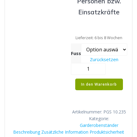
Personen bzw.
Einsatzkräfte
Lieferzeit:
6 bis 8 Wochen
Fuss
Zurücksetzen
Garderobenständ
2-
reihigfür
In den Warenkorb
6
Personen
Menge
Artikelnummer:
PGS 10.235
Kategorie:
Garderobenständer
Beschreibung
Zusätzliche Information
Produktsicherheit